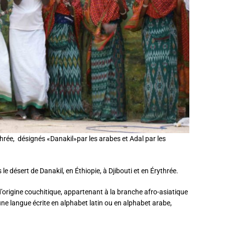
thrée, désignés «Danakil»par les arabes et Adal par les
s le désert de Danakil, en Éthiopie, à Djibouti et en Érythrée.
origine couchitique, appartenant à la branche afro-asiatique
une langue écrite en alphabet latin ou en alphabet arabe,