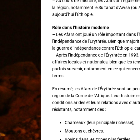
– Au cours de l’histoire, les Afars ont égale
la région, notamment le Sultanat d’Awsa (ou A
aujourd’hui l’Éthiopie.
Rôle dans l’histoire moderne
– Les Afars ont joué un rôle important dans l’
l’indépendance de l’Érythrée. Bien que majorit
la guerre d’indépendance contre l’Éthiopie, ca
– Après l’indépendance de l’Érythrée en 1993,
affaires locales et nationales, bien que les 
parfois survenir, notamment en ce qui concerne
terres.
En résumé, les Afars de l’Érythrée sont un pe
région de la Corne de l’Afrique. Leur histoire
conditions arides et leurs relations avec d’aut
résistants, notamment des :
Chameaux (leur principale richesse),
Moutons et chèvres,
Bovins dans les zones plus fertiles.