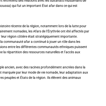
ment entretenu des relations avec les sultanats musulmans de
oussa) qui fut un important État afar dans ce qui est
histoire récente de la région, notamment lors de la lutte pour
airement nomades, les Afars de l’Érythrée ont été affectés par
r leur région côtière était stratégiquement importante.
 la communauté afar a continué à jouer un rôle dans les
tensions entre les différentes communautés ethniques puissent
 la répartition des ressources naturelles et l’accès aux
uple ancien, avec des racines profondément ancrées dans la
 est marquée par leur mode de vie nomade, leur adaptation aux
res peuples et États de la région. Ils élèvent des animaux