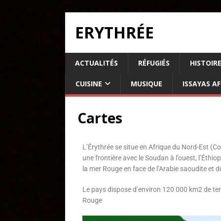
ERYTHRÉE
ACTUALITÉS
RÉFUGIÉS
HISTOIR
CUISINE
MUSIQUE
ISSAYAS A
Cartes
L’Érythrée se situe en Afrique du Nord-Est (Cor
une frontière avec le Soudan à l’ouest, l’Éthio
la mer Rouge en face de l’Arabie saoudite et 
Le pays dispose d’environ 120 000 km2 de terr
Rouge