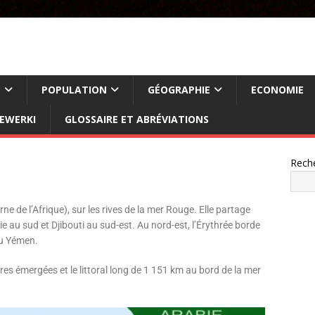
E
POPULATION
GÉOGRAPHIE
ECONOMIE
FEWERKI
GLOSSAIRE ET ABRÉVIATIONS
Rech
ne de l’Afrique), sur les rives de la mer Rouge. Elle partage
pie au sud et Djibouti au sud-est. Au nord-est, l’Érythrée borde
du Yémen.
es émergées et le littoral long de 1 151 km au bord de la mer