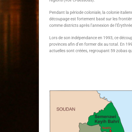
Pendant la période coloniale, la colonie italie
découpage est fortement basé sur les frontière
comme districts après l’annexion de l’Érythrée
Lors de son indépendance en 1993, ce découp
provinces afin d’en former dix au total. En 199
actuelles sont créées, regroupant 59 zobas q