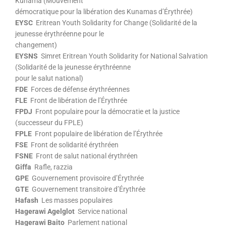
Kunama (Mouvement
démocratique pour la libération des Kunamas d’Érythrée)
EYSC
Eritrean Youth Solidarity for Change (Solidarité de la
jeunesse érythréenne pour le
changement)
EYSNS
Simret Eritrean Youth Solidarity for National Salvation
(Solidarité de la jeunesse érythréenne
pour le salut national)
FDE
Forces de défense érythréennes
FLE
Front de libération de l’Érythrée
FPDJ
Front populaire pour la démocratie et la justice
(successeur du FPLE)
FPLE
Front populaire de libération de l’Érythrée
FSE
Front de solidarité érythréen
FSNE
Front de salut national érythréen
Giffa
Rafle, razzia
GPE
Gouvernement provisoire d’Érythrée
GTE
Gouvernement transitoire d’Érythrée
Hafash
Les masses populaires
Hagerawi Agelglot
Service national
Hagerawi Baito
Parlement national