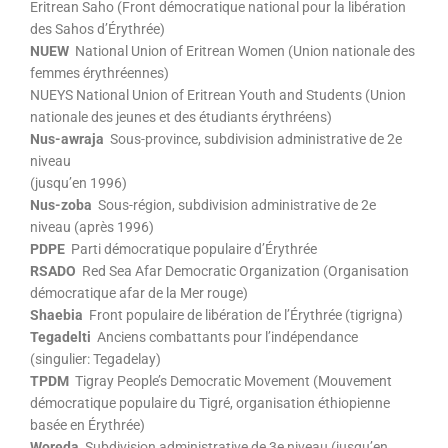
Eritrean Saho (Front démocratique national pour la libération
des Sahos d’Érythrée)
NUEW
National Union of Eritrean Women (Union nationale des
femmes érythréennes)
NUEYS National Union of Eritrean Youth and Students (Union
nationale des jeunes et des étudiants érythréens)
Nus-awraja
Sous-province, subdivision administrative de 2e
niveau
(jusqu’en 1996)
Nus-zoba
Sous-région, subdivision administrative de 2e
niveau (après 1996)
PDPE
Parti démocratique populaire d’Érythrée
RSADO
Red Sea Afar Democratic Organization (Organisation
démocratique afar de la Mer rouge)
Shaebia
Front populaire de libération de l’Érythrée (tigrigna)
Tegadelti
Anciens combattants pour l’indépendance
(singulier: Tegadelay)
TPDM
Tigray People’s Democratic Movement (Mouvement
démocratique populaire du Tigré, organisation éthiopienne
basée en Érythrée)
Woreda
Subdivision administrative de 3e niveau (jusqu’en