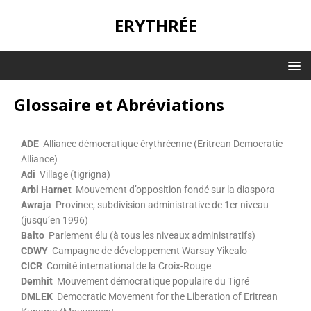
ERYTHRÉE
Glossaire et Abréviations
ADE
Alliance démocratique érythréenne (Eritrean Democratic
Alliance)
Adi
Village (tigrigna)
Arbi Harnet
Mouvement d’opposition fondé sur la diaspora
Awraja
Province, subdivision administrative de 1er niveau
(jusqu’en 1996)
Baito
Parlement élu (à tous les niveaux administratifs)
CDWY
Campagne de développement Warsay Yikealo
CICR
Comité international de la Croix-Rouge
Demhit
Mouvement démocratique populaire du Tigré
DMLEK
Democratic Movement for the Liberation of Eritrean